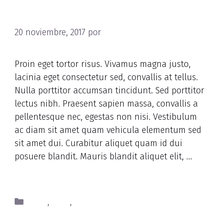
elementum
20 noviembre, 2017
por
nbAdmNutRet
Proin eget tortor risus. Vivamus magna justo,
lacinia eget consectetur sed, convallis at tellus.
Nulla porttitor accumsan tincidunt. Sed porttitor
lectus nibh. Praesent sapien massa, convallis a
pellentesque nec, egestas non nisi. Vestibulum
ac diam sit amet quam vehicula elementum sed
sit amet dui. Curabitur aliquet quam id dui
posuere blandit. Mauris blandit aliquet elit, …
Read more
Food
,
Fruit
,
Nutrients