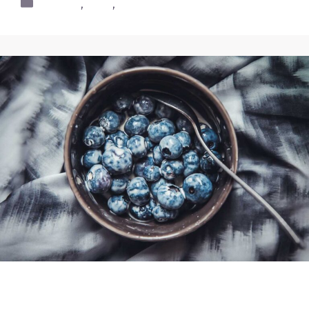
Dessert
,
Fruit
,
Health
Cras ultricies ligula sed