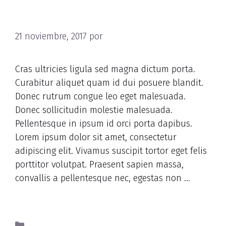
magna dictum porta
21 noviembre, 2017
por
nbAdmNutRet
Cras ultricies ligula sed magna dictum porta.
Curabitur aliquet quam id dui posuere blandit.
Donec rutrum congue leo eget malesuada.
Donec sollicitudin molestie malesuada.
Pellentesque in ipsum id orci porta dapibus.
Lorem ipsum dolor sit amet, consectetur
adipiscing elit. Vivamus suscipit tortor eget felis
porttitor volutpat. Praesent sapien massa,
convallis a pellentesque nec, egestas non …
Read more
Dessert
,
Food
,
Nutrients