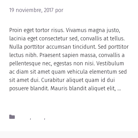
19 noviembre, 2017
por
nbAdmNutRet
Proin eget tortor risus. Vivamus magna justo,
lacinia eget consectetur sed, convallis at tellus.
Nulla porttitor accumsan tincidunt. Sed porttitor
lectus nibh. Praesent sapien massa, convallis a
pellentesque nec, egestas non nisi. Vestibulum
ac diam sit amet quam vehicula elementum sed
sit amet dui. Curabitur aliquet quam id dui
posuere blandit. Mauris blandit aliquet elit, …
Read more
Food
,
Fruit
,
Nutrients