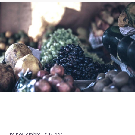
Donec sollicitudin molestie
malesuada
18 noviembre, 2017
por
nbAdmNutRet