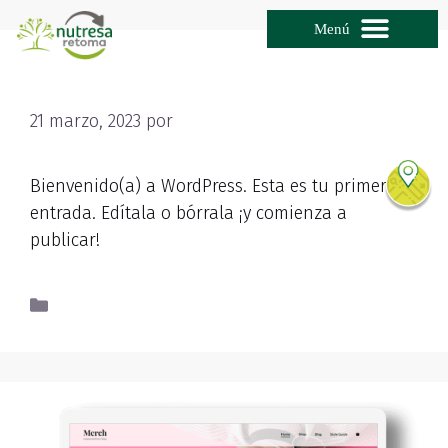
Search for:
Search Button
¡Hola mundo!
21 marzo, 2023
por
nbAdmNutRet
Bienvenido(a) a WordPress. Esta es tu primera
entrada. Edítala o bórrala ¡y comienza a
publicar!
Sin categoría