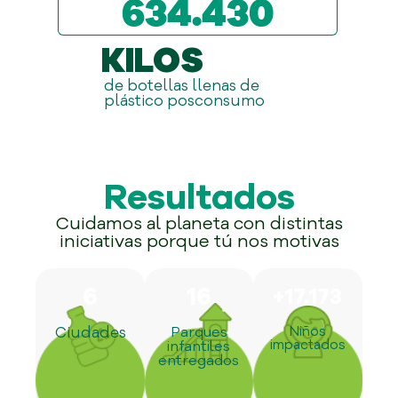
651.000
KILOS
de botellas llenas de
plástico posconsumo
Resultados
Cuidamos al planeta con distintas
iniciativas porque tú nos motivas
7
19
+
20.244
Ciudades
Parques
Niños
impactados
infantiles
entregados